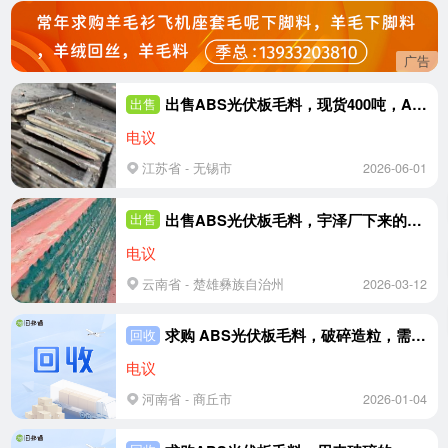
广告
出售ABS光伏板毛料，现货400吨，ABS居多
出售
电议
江苏省 - 无锡市
2026-06-01
出售ABS光伏板毛料，宇泽厂下来的，现货90吨
出售
电议
云南省 - 楚雄彝族自治州
2026-03-12
求购 ABS光伏板毛料，破碎造粒，需求量两百吨
回收
电议
河南省 - 商丘市
2026-01-04