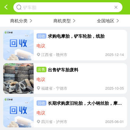
铲车胎
商机分类
商机类型
全国地区
求购电摩胎，铲车轮胎，线胎
回收
电议
江西省 - 赣州市
2025-12-14
出售铲车胎废料
出售
电议
福建省 - 宁德市
2025-10-05
长期求购废旧轮胎，大小钢丝胎，摩托车胎，电摩胎，铲车胎
回收
电议
四川省 - 泸州市
2025-06-01