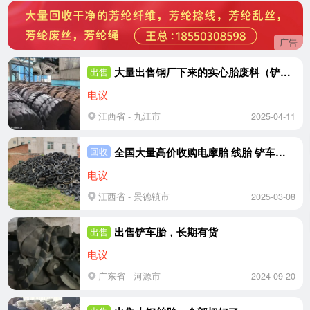
广告
大量出售钢厂下来的实心胎废料（铲车胎），大钢丝胎
出售
电议
江西省 - 九江市
2025-04-11
全国大量高价收购电摩胎 线胎 铲车胎 小钢丝胎 大钢丝胎
回收
电议
江西省 - 景德镇市
2025-03-08
出售铲车胎，长期有货
出售
电议
广东省 - 河源市
2024-09-20