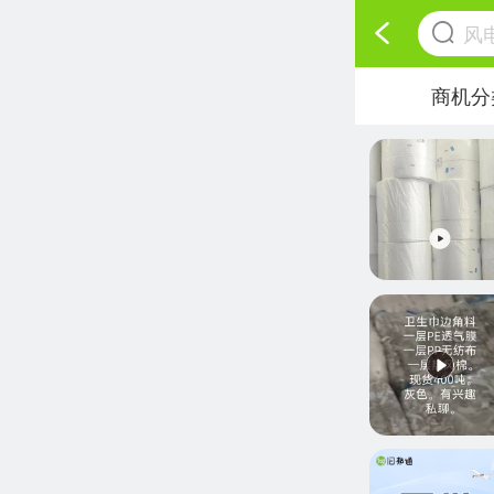
风
商机分