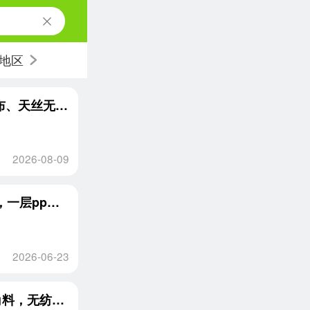
地区
长期大量收PP无纺布、PET无纺布，黏胶无纺布、天丝无纺布、水刺无纺布、熔喷布等，边角料、盘料、卷材
2026-08-09
长期出售pp复合卫生巾边角料，一层pe透气膜，一层pp无纺布，一层热风棉，现货400吨
2026-06-23
大量收购天丝，纯棉，涤纶，全黏胶，面膜边角料，无纺布边料，热风棉边角料等