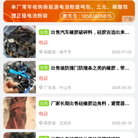
广告
出售汽车橡胶破碎料，硅胶吉选出来的硅胶橡胶，可炼油，现货500吨
出售
电议
福建省 - 南平市
2026-07-02
出售做防撞门防撞条之类的橡胶，带复纸，每个月15吨
出售
电议
广东省 - 中山市
2026-05-30
厂家长期出售硅橡胶边角料，避雷器上面削下来
出售
电议
陕西省 - 宝鸡市
2026-05-16