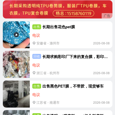
广告
长期出售花色pet膜
出售
电议
安徽省 - 滁州市
2026-08-08
长期求购彩印厂下来的复合膜，彩印膜，造粒用，月需500吨
回收
电议
浙江省 - 杭州市
2026-08-08
出售黑色PET膜，不带胶，现货够车
出售
电议
江苏省 - 南通市
2026-08-08