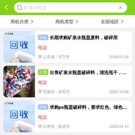
矿泉水瓶盖
商机分类
商机类型
全国地区
长期求购矿泉水瓶盖废料，破碎用
回收
电议
山东省 - 济宁市
2026-01-29
出售矿泉水瓶盖破碎料，清洗甩干，月供100吨左右
出售
电议
安徽省 - 阜阳市
2025-12-08
求购pe瓶盖破碎料，要求红色、绿色，各种颜色30吨
回收
电议
云南省 - 曲靖市
2025-04-10