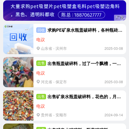
广告
求购PE矿泉水瓶盖破碎料，各种瓶砖压块，月需量5000吨
回收
电议
山东省 - 滨州市
2025-03-08
出售瓶盖破碎料，过了一个飘槽，一个五米多的池子，纯飘，过风选，月供30吨左右
出售
电议
河北省 - 保定市
2025-03-08
出售矿泉水瓶盖破碎料，花色的，月供100吨
出售
电议
贵州省 - 安顺市
2024-09-14