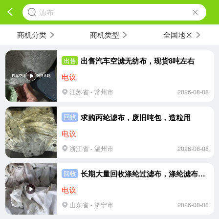
滤布
商机分类
商机类型
全国地区
出售汽车空滤无纺布，现货8吨左右
出售
电议
江苏省 - 常州市
2026-08-08
求购丙纶滤布，废旧吨包，造粒用
回收
电议
浙江省 - 温州市
2026-08-08
长期大量回收涤纶过滤布，涤纶滤布，要清洗过的，造粒用
回收
电议
山东省 - 济宁市
2026-08-08