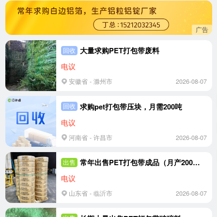
广告
大量求购PET打包带废料
回收
电议
安徽省 - 滁州市
2026-08-07
求购pet打包带压块，月需200吨
回收
电议
河南省 - 许昌市
2026-08-07
常年出售PET打包带成品（月产200吨）
出售
电议
山东省 - 临沂市
2026-08-07