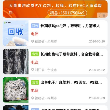
广告
长期求购ps毛料，破碎用，月需求大
回收
电议
福建省 - 泉州市
2026-06-20
长期出售电子载带废料，合金载带废料，混压，现货17.5大平车
出售
电议
浙江省 - 宁波市
2026-05-22
出售电子厂废塑料，PS圆盘、PS载带，长期供应
出售
电议
福建省 - 福州市
2026-05-03