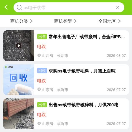
ps电子载带
商机分类
商机类型
全国地区
常年出售电子厂载带废料，合金和PS混打的
出售
电议
山西省 - 长治市
2026-08-07
求购ps电子载带毛料，月需上百吨
回收
电议
山东省 - 临沂市
2026-07-27
出售ps载带载带破碎料，月供200吨
出售
电议
山东省 - 临沂市
2026-07-27