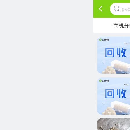
p
商机分