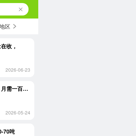
地区
量在收，
2026-06-23
求购PVC玩具破碎料，造粒用，无杂质，耐寒，月需一百吨左右
2026-05-24
-70吨