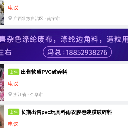
电议
广西壮族自治区 - 南宁市
出售软质PVC破碎料
出售
电议
浙江省 - 金华市
长期出售pvc玩具料雨衣膜包装膜破碎料
出售
电议