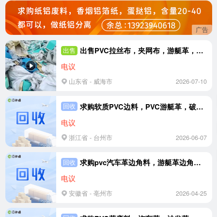
广告
出售PVC拉丝布，夹网布，游艇革，现货够
出售
电议
山东省 - 威海市
2026-07-10
求购软质PVC边料，PVC游艇革，破碎用，需求量两三百吨
回收
电议
浙江省 - 台州市
2026-06-07
求购pvc汽车革边角料，游艇革边角料，游泳圈边角料，PVC塘塑料，pvc全皮料，吹毛用
回收
电议
安徽省 - 亳州市
2026-04-25