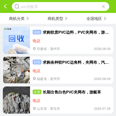
pvc游艇革
商机分类
商机类型
全国地区
求购软质PVC边料，PVC夹网布，游艇革，拉丝布等，吹毛、压片用
回收
电议
安徽省 - 滁州市
2026-08-09
求购各种软PVC边角料，夹网布，汽车坐垫海绵革，跑步机履带
回收
电议
福建省 - 泉州市
2026-08-09
长期出售白色PVC夹网布，游艇革
出售
电议
山东省 - 青岛市
2026-07-26