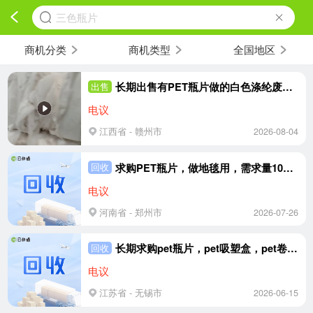
三色瓶片
商机分类
商机类型
全国地区
长期出售有PET瓶片做的白色涤纶废丝，白色涤纶无纺布，混合打包，现货有二三十吨，货在江西赣州
出售
电议
江西省 - 赣州市
2026-08-04
求购PET瓶片，做地毯用，需求量100多吨
回收
电议
河南省 - 郑州市
2026-07-26
长期求购pet瓶片，pet吸塑盒，pet卷膜，工厂纺丝用，月需求2000吨，需要带票
回收
电议
江苏省 - 无锡市
2026-06-15