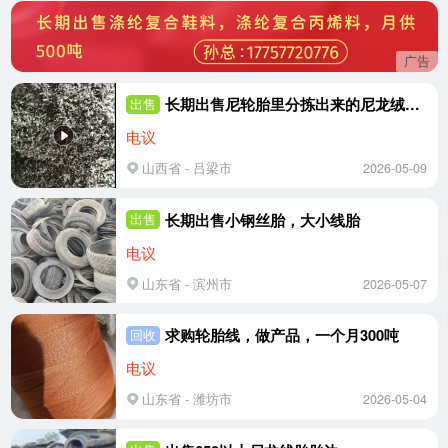
广告
长期出售尼轮胎里分拣出来的尼龙绒毛，尼轮胎线毛，纤维毛，可造粒，在山西汾阳
出售
电议
山西省 - 吕梁市
2026-05-09
长期出售小钢丝胎，大小线胎
出售
电议
山东省 - 滨州市
2026-05-07
求购轮胎线，做产品，一个月300吨
回收
电议
山东省 - 潍坊市
2026-05-04