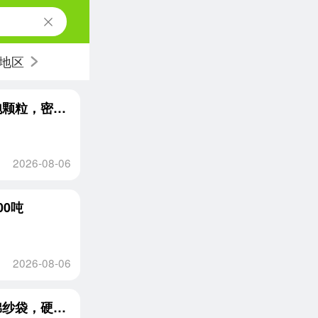
地区
出售珍珠棉专用的高压大白发泡颗粒和二白发泡颗粒，密度小
2026-08-06
0吨
2026-08-06
求购大白吨包，废旧编织袋，树脂粉小白袋，棉纱袋，硬壳编织袋