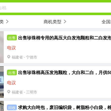
白棉
类
商机类型
全国
出售
电议
福建省 - 宁德市
出售珍珠棉高压发泡颗粒，大白和二白，月供50
出售
电议
福建省 - 三明市
回收