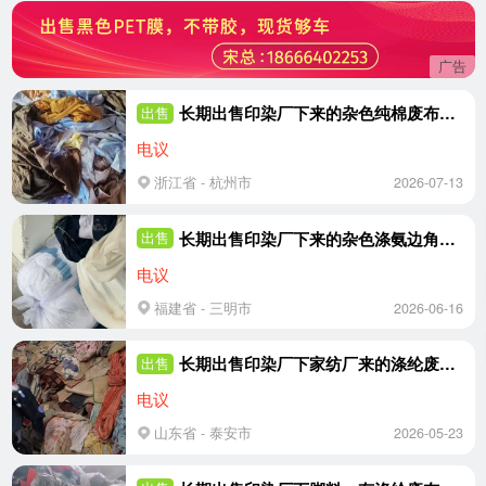
广告
长期出售印染厂下来的杂色纯棉废布，纯棉边角料，月供20吨，在浙江杭州
出售
电议
浙江省 - 杭州市
2026-07-13
长期出售印染厂下来的杂色涤氨边角料，涤氨废布，旺季月供30吨，在福建三明
出售
电议
福建省 - 三明市
2026-06-16
长期出售印染厂下家纺厂来的涤纶废布，废布料，拉丝布，现货四五十吨，货在山东泰安
出售
电议
山东省 - 泰安市
2026-05-23