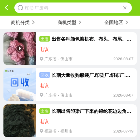
印染厂废料
商机分类
商机类型
全国地区
出售各种颜色擦机布、布头、布尾、布边条，定型条可做地拖.打绳子，A级弹力棉开发料，三色工艺品等
出售
电议
广东省 - 佛山市
2026-08-07
长期大量收购服装厂.印染厂.织布厂.制线厂下来的废布，废料
回收
电议
广东省 - 佛山市
2026-08-07
长期出售印染厂下来的锦纶花边边角料，锦氨废布，月供几十吨，在福建福州
出售
电议
福建省 - 福州市
2026-07-19