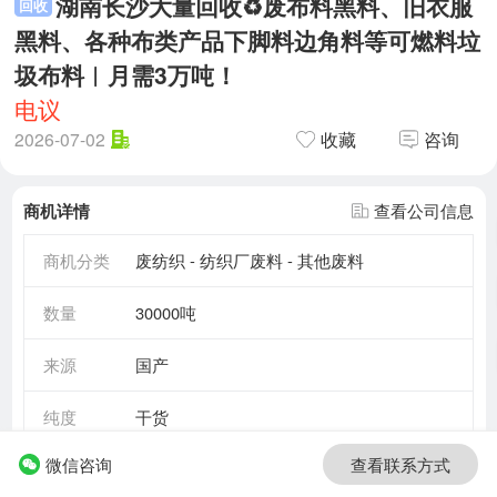
湖南长沙大量回收♻废布料黑料、旧衣服
回收
黑料、各种布类产品下脚料边角料等可燃料垃
圾布料︱月需3万吨！
电议
2026-07-02
收藏
咨询
商机详情
查看公司信息
商机分类
废纺织 - 纺织厂废料 - 其他废料
数量
30000吨
来源
国产
纯度
干货
微信咨询
查看联系方式
有效期至
2026-07-02