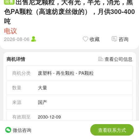
出售尼龙颗粒，大有光，半光，消光，黑
出售
色PA颗粒（高速纺废丝做的），月供300-400
吨
电议
2026-08-06
收藏
咨询
商机详情
查看公司信息
商机分类
废塑料 - 再生颗粒 - PA颗粒
数量
大量
来源
国产
有效期至
2030-12-09
微信咨询
查看联系方式
需求情况
长期需求