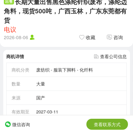
长期大量出售黑色涤纶针织废布，涤纶边
出售
角料，现货500吨，广西玉林，广东东莞都有
货
电议
2026-08-06
收藏
咨询
商机详情
查看公司信息
商机分类
废纺织 - 服装下脚料 - 化纤料
数量
大量
来源
国产
有效期至
2027-03-11
微信咨询
查看联系方式
需求情况
长期需求