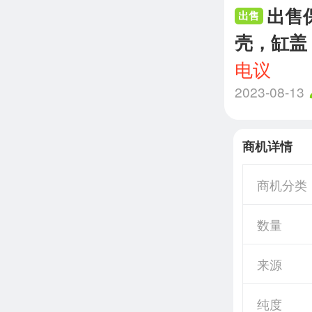
出售
出售
壳，缸盖
电议
2023-08-13
商机详情
商机分类
数量
来源
纯度