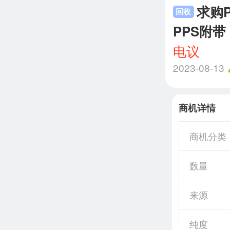
求购
回收
PPS附带
电议
2023-08-13
商机详情
商机分类
数量
来源
纯度