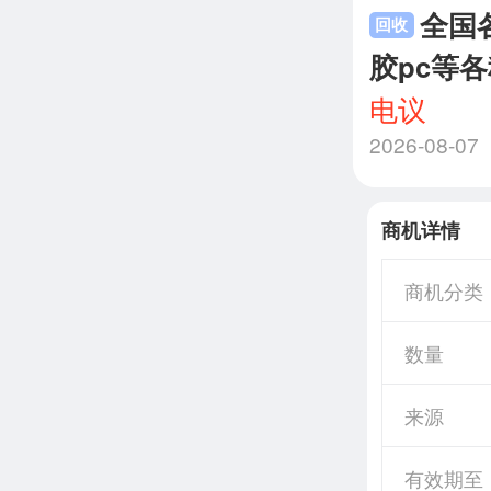
全国各
回收
胶pc等
电议
2026-08-07
商机详情
商机分类
数量
来源
有效期至